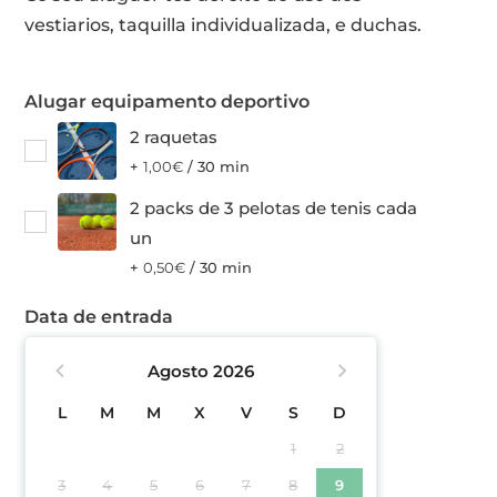
vestiarios, taquilla individualizada, e duchas.
Alugar equipamento deportivo
2 raquetas
+
1,00
€
/ 30 min
2 packs de 3 pelotas de tenis cada
un
+
0,50
€
/ 30 min
Data de entrada
Agosto
2026
L
M
M
X
V
S
D
1
2
3
4
5
6
7
8
9