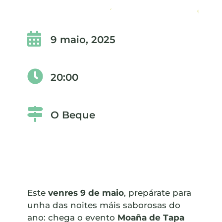

9 maio, 2025

20:00

O Beque
Este
venres 9 de maio
, prepárate para
unha das noites máis saborosas do
ano: chega o evento
Moaña de Tapa