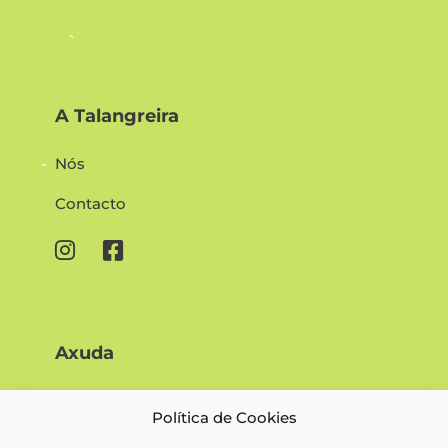
A Talangreira
Nós
Contacto


Axuda
Pago seguro
Política de Cookies
Condicións de uso e reservas